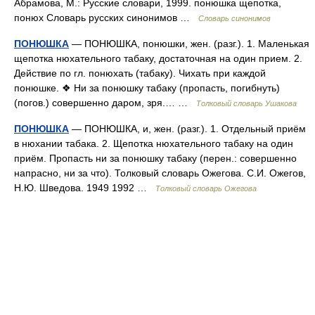
Абрамова, М.: Русские словари, 1999. понюшка щепотка,
понюх Словарь русских синонимов …
Словарь синонимов
ПОНЮШКА
— ПОНЮШКА, понюшки, жен. (разг.). 1. Маленькая
щепотка нюхательного табаку, достаточная на один прием. 2.
Действие по гл. понюхать (табаку). Чихать при каждой
понюшке. ❖ Ни за понюшку табаку (пропасть, погибнуть)
(погов.) совершенно даром, зря.… …
Толковый словарь Ушакова
ПОНЮШКА
— ПОНЮШКА, и, жен. (разг.). 1. Отдельный приём
в нюхании табака. 2. Щепотка нюхательного табаку на один
приём. Пропасть ни за понюшку табаку (перен.: совершенно
напрасно, ни за что). Толковый словарь Ожегова. С.И. Ожегов,
Н.Ю. Шведова. 1949 1992 …
Толковый словарь Ожегова