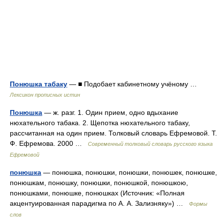
Понюшка табаку
— ■ Подобает кабинетному учёному …
Лексикон прописных истин
Понюшка
— ж. разг. 1. Один прием, одно вдыхание
нюхательного табака. 2. Щепотка нюхательного табаку,
рассчитанная на один прием. Толковый словарь Ефремовой. Т.
Ф. Ефремова. 2000 …
Современный толковый словарь русского языка
Ефремовой
понюшка
— понюшка, понюшки, понюшки, понюшек, понюшке,
понюшкам, понюшку, понюшки, понюшкой, понюшкою,
понюшками, понюшке, понюшках (Источник: «Полная
акцентуированная парадигма по А. А. Зализняку») …
Формы
слов