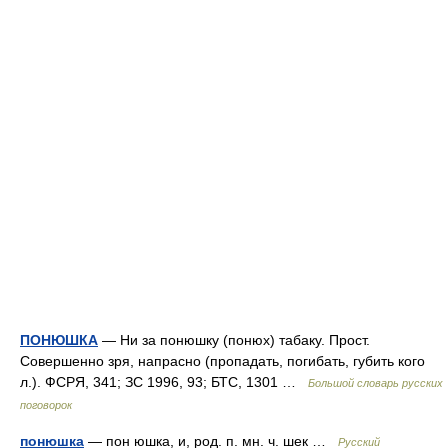
ПОНЮШКА
— Ни за понюшку (понюх) табаку. Прост.
Совершенно зря, напрасно (пропадать, погибать, губить кого
л.). ФСРЯ, 341; ЗС 1996, 93; БТС, 1301 …
Большой словарь русских
поговорок
понюшка
— пон юшка, и, род. п. мн. ч. шек …
Русский