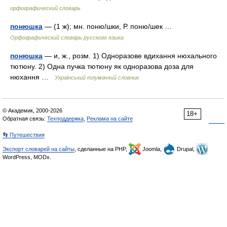
орфографический словарь
понюшка
— (1 ж); мн. поню/шки, Р. поню/шек …
Орфографический словарь русского языка
понюшка
— и, ж., розм. 1) Одноразове вдихання нюхального
тютюну. 2) Одна пучка тютюну як одноразова доза для
нюхання …
Український тлумачний словник
© Академик, 2000-2026
18+
Обратная связь:
Техподдержка
,
Реклама на сайте
👣 Путешествия
Экспорт словарей на сайты
, сделанные на PHP,
Joomla,
Drupal,
WordPress, MODx.